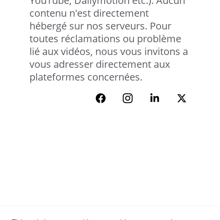
YouTube, Dailymotion etc.). Aucun 
contenu n'est directement 
hébergé sur nos serveurs. Pour 
toutes réclamations ou problème 
lié aux vidéos, nous vous invitons a 
vous adresser directement aux 
plateformes concernées.
Blog
Politique de confidentialité
Conditions Générales d'utilisations
Mention legales
Disclaimer
Films
Politique de cookies